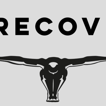
TIJK
 RECO