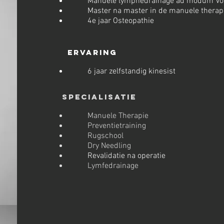
Manuele lymphedrainage ad modum V
Master na master in de manuele therap
4e jaar Osteopathie
Ervaring
6 jaar zelfstandig kinesist
Specialisatie
Manuele Therapie
Preventietraining
Rugschool
Dry Needling
Revalidatie na operatie
L
ymfedrainage